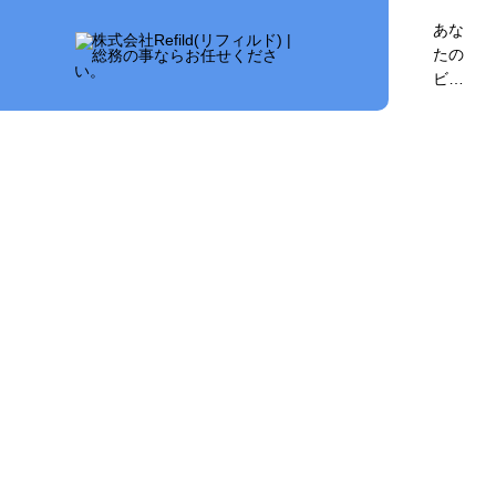
あな
たの
ビジ
ネ
ス、
私た
ちの
サポ
ート